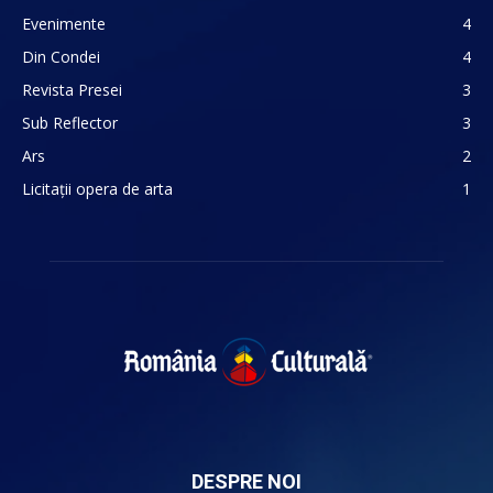
Evenimente
4
Din Condei
4
Revista Presei
3
Sub Reflector
3
Ars
2
Licitații opera de arta
1
DESPRE NOI