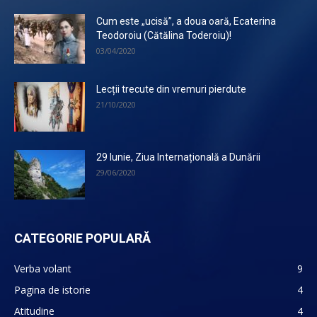
Cum este „ucisă”, a doua oară, Ecaterina
Teodoroiu (Cătălina Toderoiu)!
03/04/2020
Lecții trecute din vremuri pierdute
21/10/2020
29 Iunie, Ziua Internațională a Dunării
29/06/2020
CATEGORIE POPULARĂ
Verba volant
9
Pagina de istorie
4
Atitudine
4