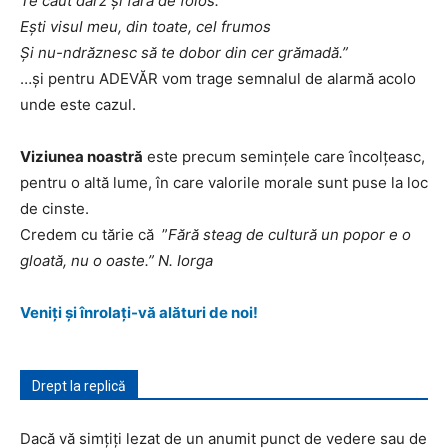
Te caut dârz şi fără de folos.
Eşti visul meu, din toate, cel frumos
Şi nu-ndrăznesc să te dobor din cer grămadă.”
…și pentru ADEVĂR vom trage semnalul de alarmă acolo
unde este cazul.
Viziunea noastră
este precum semințele care încolțeasc,
pentru o altă lume, în care valorile morale sunt puse la loc
de cinste.
Credem cu tărie că ”
Fără steag de cultură un popor e o
gloată, nu o oaste.” N. Iorga
Veniţi şi înrolați-vă alături de noi!
Drept la replică
Dacă vă simțiți lezat de un anumit punct de vedere sau de