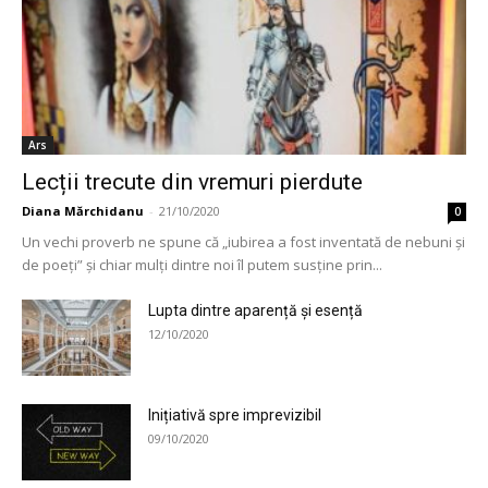
Ars
Lecții trecute din vremuri pierdute
Diana Mărchidanu
-
21/10/2020
0
Un vechi proverb ne spune că „iubirea a fost inventată de nebuni și
de poeți” și chiar mulți dintre noi îl putem susține prin...
Lupta dintre aparență și esență
12/10/2020
Inițiativă spre imprevizibil
09/10/2020