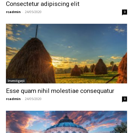
Consectetur adipiscing elit
rcadmin
-
24/05/2020
0
Investigații
Esse quam nihil molestiae consequatur
rcadmin
-
24/05/2020
0