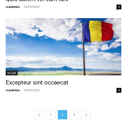
rcadmin
-
24/05/2020
0
e-Cult
Excepteur sint occaecat
rcadmin
-
24/05/2020
0
1
2
3