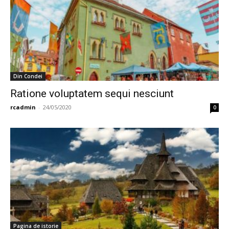
Din Condei
Ratione voluptatem sequi nesciunt
rcadmin
-
24/05/2020
0
Pagina de istorie