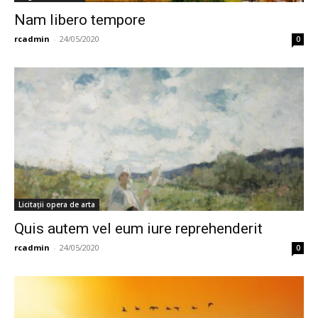
Nam libero tempore
rcadmin
-
24/05/2020
0
Licitații opera de arta
Quis autem vel eum iure reprehenderit
rcadmin
-
24/05/2020
0