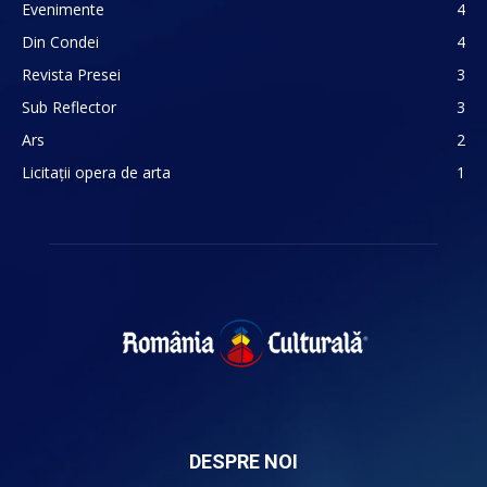
Evenimente
4
Din Condei
4
Revista Presei
3
Sub Reflector
3
Ars
2
Licitații opera de arta
1
DESPRE NOI