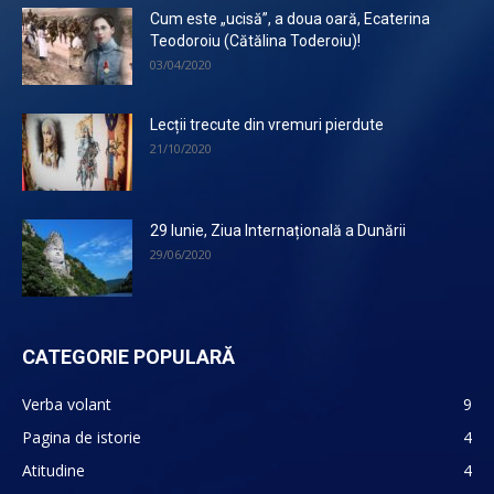
Cum este „ucisă”, a doua oară, Ecaterina
Teodoroiu (Cătălina Toderoiu)!
03/04/2020
Lecții trecute din vremuri pierdute
21/10/2020
29 Iunie, Ziua Internațională a Dunării
29/06/2020
CATEGORIE POPULARĂ
Verba volant
9
Pagina de istorie
4
Atitudine
4