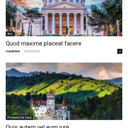
Ars
Quod maxime placeat facere
rcadmin
-
24/05/2020
0
Proiecte De Țară
Quis autem vel eum iure