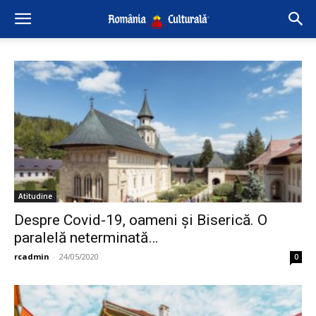
Atitudine
Despre Covid-19, oameni și Biserică. O
paralelă neterminată…
rcadmin
-
24/05/2020
0