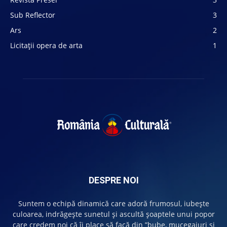
Sub Reflector
3
Ars
2
Licitații opera de arta
1
DESPRE NOI
Suntem o echipă dinamică care adoră frumosul, iubește
culoarea, indrăgește sunetul și ascultă șoaptele unui popor
care credem noi că îi place să facă din ”bube, mucegaiuri și