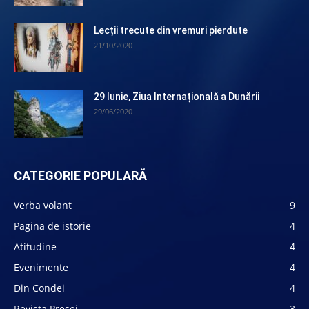
Lecții trecute din vremuri pierdute
21/10/2020
29 Iunie, Ziua Internațională a Dunării
29/06/2020
CATEGORIE POPULARĂ
Verba volant
9
Pagina de istorie
4
Atitudine
4
Evenimente
4
Din Condei
4
Revista Presei
3