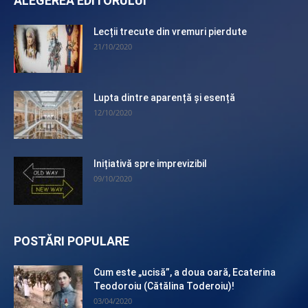
ALEGEREA EDITORULUI
Lecții trecute din vremuri pierdute
21/10/2020
Lupta dintre aparență și esență
12/10/2020
Inițiativă spre imprevizibil
09/10/2020
POSTĂRI POPULARE
Cum este „ucisă”, a doua oară, Ecaterina
Teodoroiu (Cătălina Toderoiu)!
03/04/2020