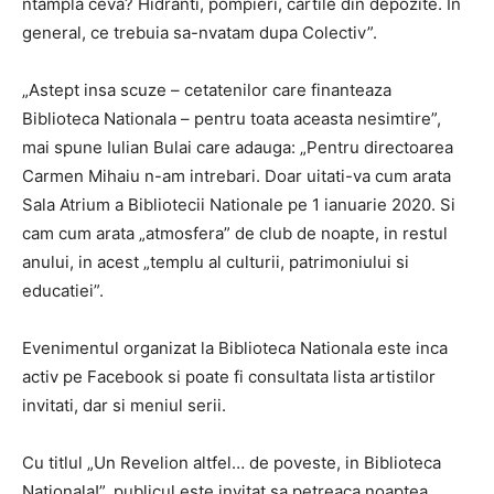
ntampla ceva? Hidranti, pompieri, cartile din depozite. In
general, ce trebuia sa-nvatam dupa Colectiv”.
„Astept insa scuze – cetatenilor care finanteaza
Biblioteca Nationala – pentru toata aceasta nesimtire”,
mai spune Iulian Bulai care adauga: „Pentru directoarea
Carmen Mihaiu n-am intrebari. Doar uitati-va cum arata
Sala Atrium a Bibliotecii Nationale pe 1 ianuarie 2020. Si
cam cum arata „atmosfera” de club de noapte, in restul
anului, in acest „templu al culturii, patrimoniului si
educatiei”.
Evenimentul organizat la Biblioteca Nationala este inca
activ pe Facebook si poate fi consultata lista artistilor
invitati, dar si meniul serii.
Cu titlul „Un Revelion altfel… de poveste, in Biblioteca
Nationala!”, publicul este invitat sa petreaca noaptea